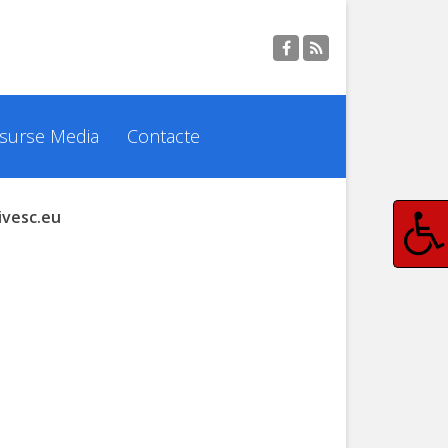
surse Media
Contacte
ivesc.eu