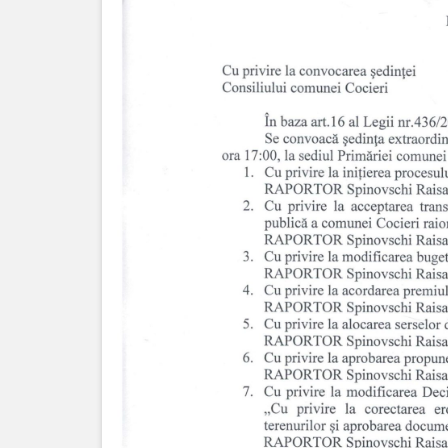
Programe
și
Proiecte
Strategii
Primăria
Primarul
Organigrama
Aparatul
primăriei
Rapoarte