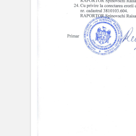
Bugetul
local
Taxe
și
Impozite
Achiziții
publice
Transparență
decizională
Consultări