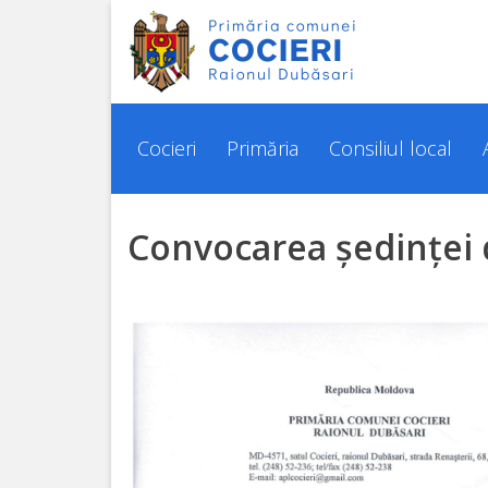
Cocieri
Istoria
Cocieri
Primăria
Consiliul local
localității
Convocarea ședinței 
Așezarea
geografică
Pașaportul
localității
Demografie