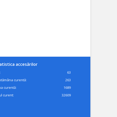
atistica accesărilor
:
63
ptămâna curentă:
263
a curentă:
1689
l curent:
32609