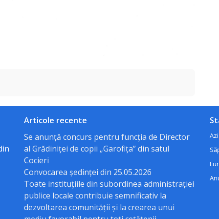
Articole recente
St
Azi
Se anunță concurs pentru funcția de Director
din
al Grădiniței de copii „Garofița” din satul
Să
Cocieri
Lun
Convocarea ședinței din 25.05.2026
Anu
Toate instituțiile din subordinea administrației
publice locale contribuie semnificativ la
dezvoltarea comunității și la crearea unui
mediu favorabil pentru toți cetățenii