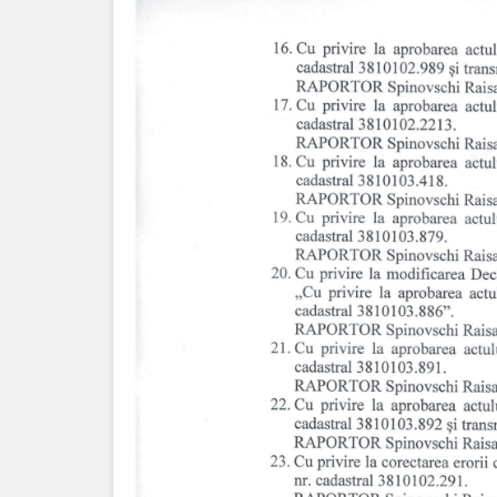
Procese
verbale
Acte
normative
Regulamente
Deciziile
consiliului
Dispozițiile
primarului
Transparență