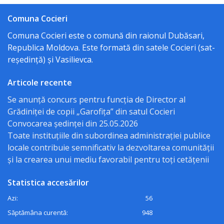
Procese
Comuna Cocieri
verbale
Comuna Cocieri este o comună din raionul Dubăsari,
Republica Moldova. Este formată din satele Cocieri (sat-
Acte
reședință) și Vasilievca.
normative
Articole recente
Regulamente
Se anunță concurs pentru funcția de Director al
Grădiniței de copii „Garofița” din satul Cocieri
Deciziile
Convocarea ședinței din 25.05.2026
Toate instituțiile din subordinea administrației publice
consiliului
locale contribuie semnificativ la dezvoltarea comunității
și la crearea unui mediu favorabil pentru toți cetățenii
Dispozițiile
Statistica accesărilor
primarului
Azi:
56
Transparență
Săptămâna curentă:
948