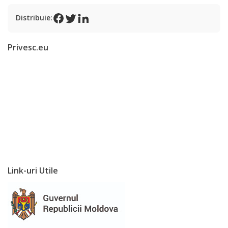
Programe
Distribuie:
și
Proiecte
Privesc.eu
Strategii
Primăria
Primarul
Organigrama
Aparatul
Link-uri Utile
primăriei
Rapoarte