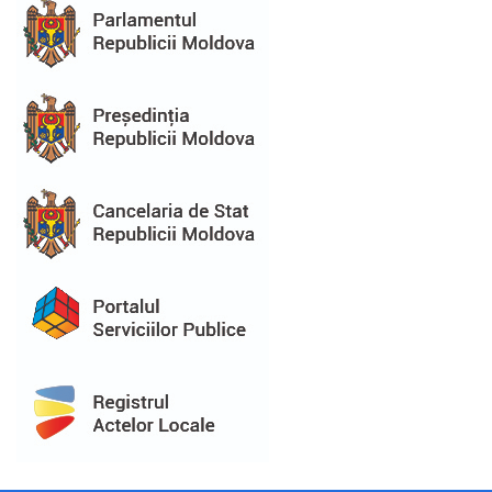
Bugetul
local
Taxe
și
Impozite
Achiziții
publice
Transparență
decizională
Consultări