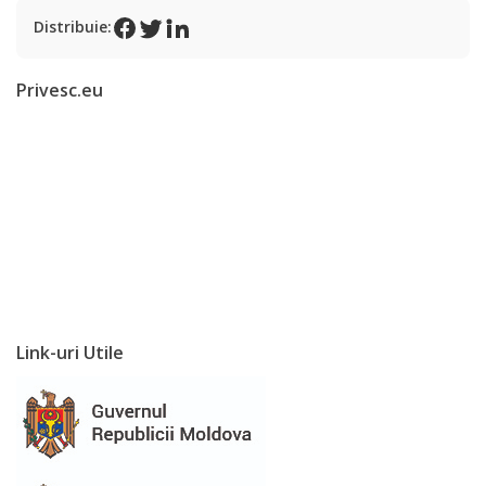
Procese
Distribuie:
verbale
Privesc.eu
Acte
normative
Regulamente
Deciziile
consiliului
Link-uri Utile
Dispozițiile
primarului
Transparență