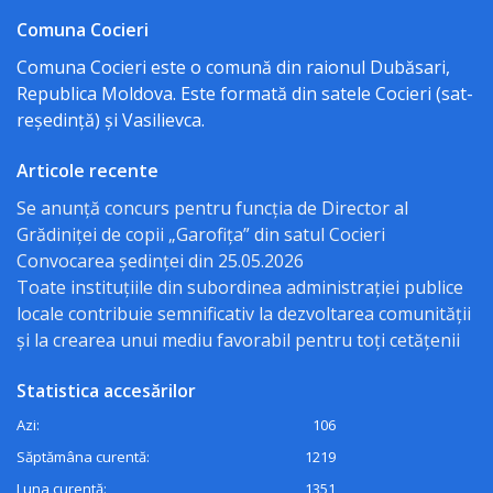
publice
Comuna Cocieri
ale
Comuna Cocieri este o comună din raionul Dubăsari,
proiectelor
Republica Moldova. Este formată din satele Cocieri (sat-
reședință) și Vasilievca.
Proiecte
Articole recente
de
Se anunță concurs pentru funcția de Director al
decizii
Grădiniței de copii „Garofița” din satul Cocieri
Convocarea ședinței din 25.05.2026
Rapoarte
Toate instituțiile din subordinea administrației publice
de
locale contribuie semnificativ la dezvoltarea comunității
și la crearea unui mediu favorabil pentru toți cetățenii
transparență
Statistica accesărilor
decizională
Azi:
106
Control
Săptămâna curentă:
1219
Luna curentă:
1351