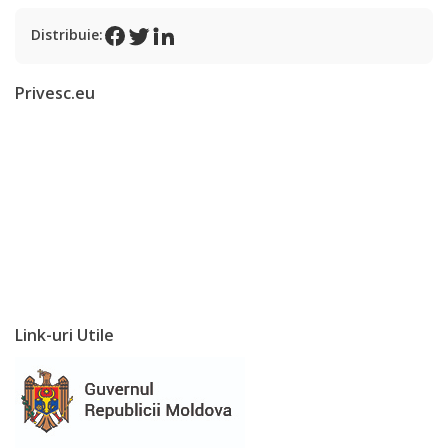
Programe
Distribuie:
și
Proiecte
Privesc.eu
Strategii
Primăria
Primarul
Organigrama
Aparatul
Link-uri Utile
primăriei
Rapoarte