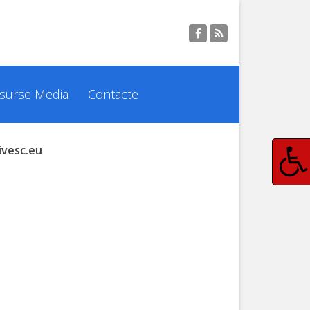
surse Media
Contacte
ivesc.eu