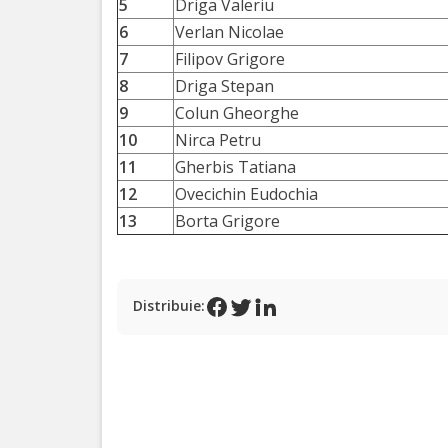
Programe
5
Driga Valeriu
6
Verlan Nicolae
și
7
Filipov Grigore
Proiecte
8
Driga Stepan
9
Colun Gheorghe
Strategii
10
Nirca Petru
11
Gherbis Tatiana
Primăria
12
Ovecichin Eudochia
13
Borta Grigore
Primarul
Organigrama
Distribuie:
Aparatul
primăriei
Rapoarte