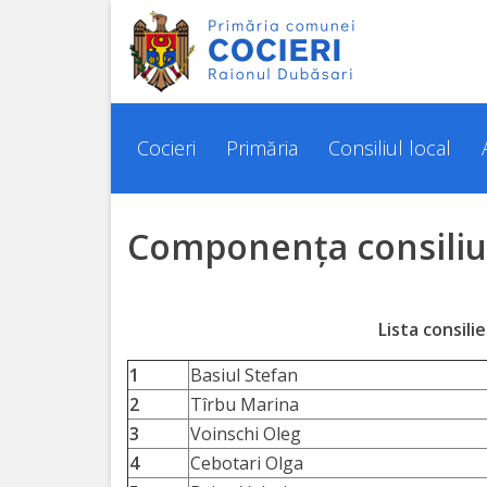
Cocieri
Istoria
Cocieri
Primăria
Consiliul local
localității
Componența consiliu
Așezarea
geografică
Lista consili
Pașaportul
localității
1
Basiul Stefan
2
Tîrbu Marina
Demografie
3
Voinschi Oleg
4
Cebotari Olga