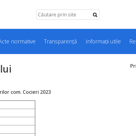
Acte normative
Transparență
Informații utile
Re
lui
Pr
erilor com. Cocieri 2023