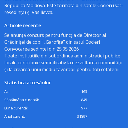
Republica Moldova. Este formată din satele Cocieri (sat-
Bugetul
reședință) și Vasilievca.
local
Articole recente
Taxe
Se anunță concurs pentru funcția de Director al
Grădiniței de copii „Garofița” din satul Cocieri
și
Convocarea ședinței din 25.05.2026
Impozite
Toate instituțiile din subordinea administrației publice
locale contribuie semnificativ la dezvoltarea comunității
Achiziții
și la crearea unui mediu favorabil pentru toți cetățenii
publice
Statistica accesărilor
Azi:
163
Transparență
Săptămâna curentă:
845
decizională
Luna curentă:
977
Anul curent:
31897
Consultări