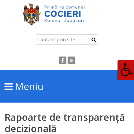
Cocieri
Istoria
localității
Așezarea
geografică
Meniu
Pașaportul
localității
Rapoarte de transparență
Demografie
decizională