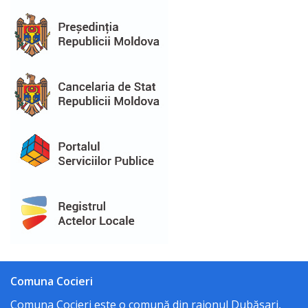
Procese
verbale
Acte
normative
Regulamente
Deciziile
consiliului
Dispozițiile
primarului
Comuna Cocieri
Transparență
Comuna Cocieri este o comună din raionul Dubăsari,