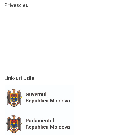
Privesc.eu
Funcții
vacante
Consiliul
local
Componența
consiliului
Link-uri Utile
Secretar
Comisii
de
specialitate