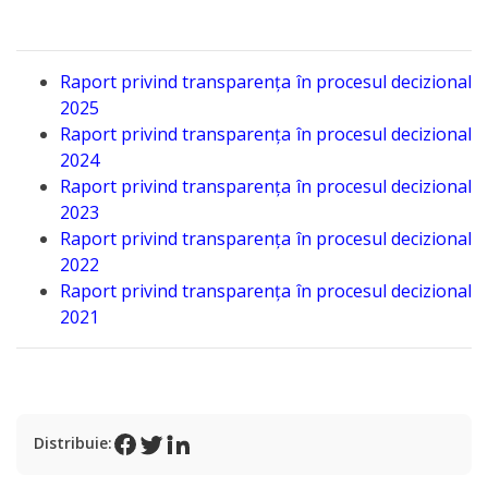
Programe
și
Proiecte
Raport privind transparența în procesul decizional
2025
Raport privind transparența în procesul decizional
Strategii
2024
Raport privind transparența în procesul decizional
Primăria
2023
Raport privind transparența în procesul decizional
Primarul
2022
Raport privind transparența în procesul decizional
Organigrama
2021
Aparatul
primăriei
Distribuie:
Rapoarte