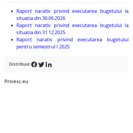
Programe
și
Raport narativ privind executarea bugetului la
situația din 30.06.2026
Proiecte
Raport narativ privind executarea bugetului la
situația din 31.12.2025
Strategii
Raport narativ privind executarea bugetului
pentru semestrul I 2025
Primăria
Distribuie:
Primarul
Privesc.eu
Organigrama
Aparatul
primăriei
Rapoarte