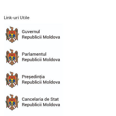
Funcții
vacante
Link-uri Utile
Consiliul
local
Componența
consiliului
Secretar
Comisii
de
specialitate