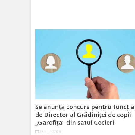
Funcții
vacante
Consiliul
local
Componența
consiliului
Secretar
Comisii
Se anunță concurs pentru funcția
de
de Director al Grădiniței de copii
„Garofița” din satul Cocieri
specialitate
23 iulie 2026