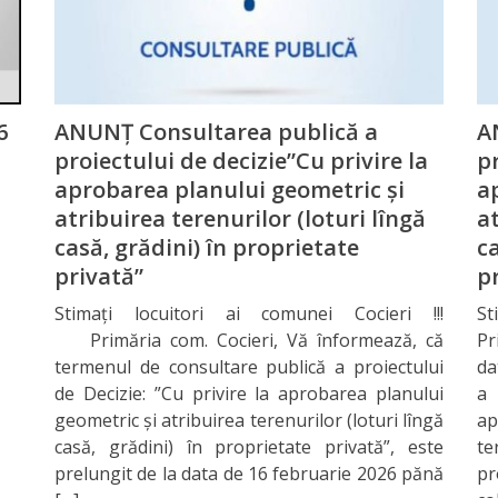
6
ANUNȚ Consultarea publică a
A
proiectului de decizie”Cu privire la
pr
aprobarea planului geometric și
a
atribuirea terenurilor (loturi lîngă
at
casă, grădini) în proprietate
ca
privată”
p
Stimați locuitori ai comunei Cocieri !!!
St
Primăria com. Cocieri, Vă înformează, că
Pr
termenul de consultare publică a proiectului
da
de Decizie: ”Cu privire la aprobarea planului
a 
geometric și atribuirea terenurilor (loturi lîngă
ap
casă, grădini) în proprietate privată”, este
te
prelungit de la data de 16 februarie 2026 pănă
pr