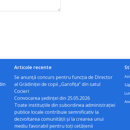
Articole recente
St
Azi
Se anunță concurs pentru funcția de Director
din
al Grădiniței de copii „Garofița” din satul
Să
Cocieri
Lun
Convocarea ședinței din 25.05.2026
Anu
Toate instituțiile din subordinea administrației
publice locale contribuie semnificativ la
dezvoltarea comunității și la crearea unui
mediu favorabil pentru toți cetățenii