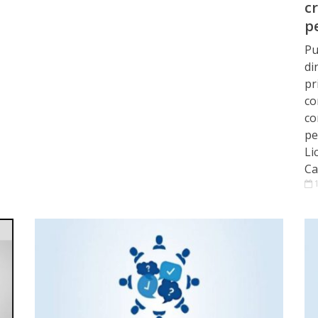
c
pe
Pu
di
pr
co
co
pe
Li
Ca
1