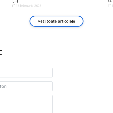
[…]
co
16 februarie 2026
1
Vezi toate articolele
t