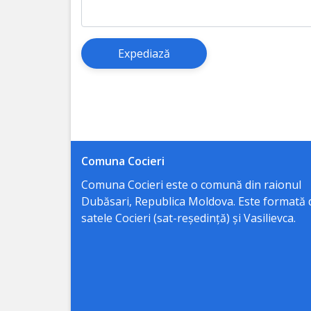
intern
managerial
Expediază
Integritate
instituțională
Informații
utile
Comuna Cocieri
Servicii
Comuna Cocieri este o comună din raionul
Dubăsari, Republica Moldova. Este formată 
publice
satele Cocieri (sat-reședință) și Vasilievca.
Agenți
economici
Instituții