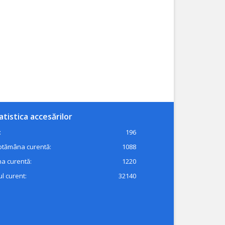
atistica accesărilor
:
196
ptămâna curentă:
1088
a curentă:
1220
l curent:
32140