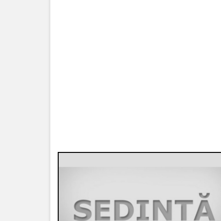
Procese
verbale
Acte
normative
Regulamente
Deciziile
consiliului
Dispozițiile
primarului
Transparență