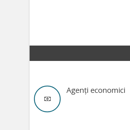
Programe
și
Proiecte
Strategii
Primăria
Primarul
Organigrama
Agenți economici
Aparatul
primăriei
Rapoarte