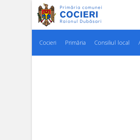
Cocieri
Istoria
Cocieri
Primăria
Consiliul local
localității
Așezarea
geografică
Pașaportul
localității
Demografie