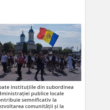
oate instituțiile din subordinea
dministrației publice locale
ontribuie semnificativ la
ezvoltarea comunității și la