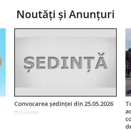
Noutăți și Anunțuri
Convocarea ședinței din 25.05.2026
T
a
21 mai 2026
c
d