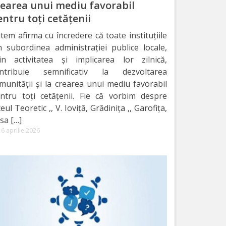
rearea unui mediu favorabil
ntru toți cetățenii
tem afirma cu încredere că toate instituțiile
n subordinea administrației publice locale,
in activitatea și implicarea lor zilnică,
ntribuie semnificativ la dezvoltarea
munității și la crearea unui mediu favorabil
ntru toți cetățenii. Fie că vorbim despre
ceul Teoretic ,, V. Ioviță, Grădinița ,, Garofița,
sa […]
6 aprilie 2026