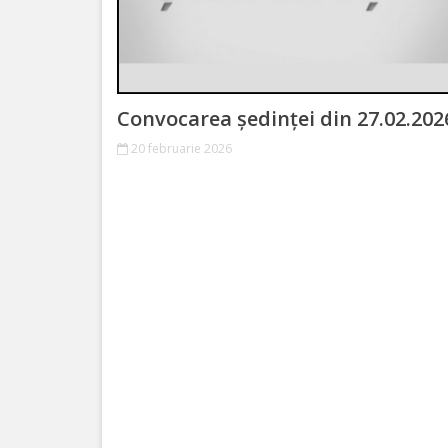
Bugetul
local
Taxe
Convocarea ședinței din 27.02.202
și
20 februarie 2026
Impozite
Achiziții
publice
Transparență
decizională
Consultări